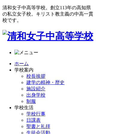
清和女子中高等学校。創立113年の高知県
の私立女子校。キリスト教主義の中高一貫
校です。
ホーム
学校案内
校長挨拶
建学の精神・歴史
施設紹介
出身学校
制服
学校生活
学校行事
日課表
聖書と礼拝
生徒会活動