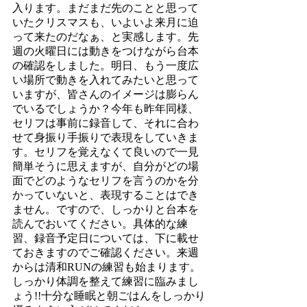
入ります。まだまだ先のことと思って
いたクリスマスも、いよいよ来月に迫
って来たのだなぁ、と実感します。先
週の火曜日には動きをつけながら台本
の確認をしました。明日、もう一度広
い場所で動きを入れてみたいと思って
いますが、皆さんのイメージは膨らん
でいるでしょうか？今年も昨年同様、
セリフは事前に録音して、それに合わ
せて身振り手振りで表現をしていきま
す。セリフを覚えなくて良いので一見
簡単そうに思えますが、自分がどの場
面でどのようなセリフを言うのかを分
かっていないと、表現することはでき
ません。ですので、しっかりと台本を
読んでおいてください。具体的な練
習、録音予定日については、下に載せ
ておきますのでご確認ください。来週
からは清和RUNの練習も始まります。
しっかり体調を整えて練習に臨みまし
ょう!!十分な睡眠と朝ごはんをしっかり