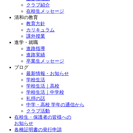
クラブ紹介
在校生メッセージ
清和の教育
教育方針
カリキュラム
課外授業
進学・就職
進路指導
進路実績
卒業生メッセージ
ブログ
最新情報・お知らせ
学校生活
学校生活｜高校
学校生活｜中学校
礼拝の話
中学・高校 学年の通信から
クラブ活動
在校生・保護者の皆様への
お知らせ
各種証明書の発行申請