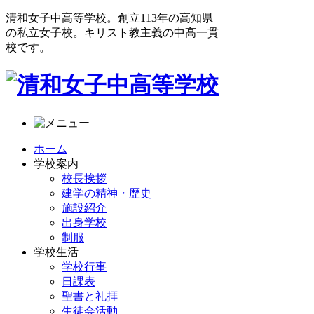
清和女子中高等学校。創立113年の高知県
の私立女子校。キリスト教主義の中高一貫
校です。
ホーム
学校案内
校長挨拶
建学の精神・歴史
施設紹介
出身学校
制服
学校生活
学校行事
日課表
聖書と礼拝
生徒会活動