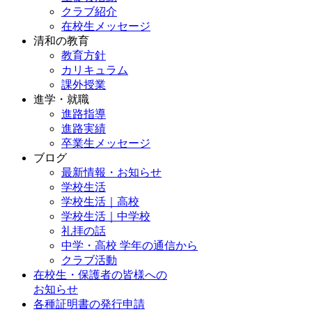
クラブ紹介
在校生メッセージ
清和の教育
教育方針
カリキュラム
課外授業
進学・就職
進路指導
進路実績
卒業生メッセージ
ブログ
最新情報・お知らせ
学校生活
学校生活｜高校
学校生活｜中学校
礼拝の話
中学・高校 学年の通信から
クラブ活動
在校生・保護者の皆様への
お知らせ
各種証明書の発行申請