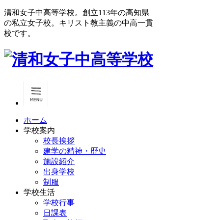
清和女子中高等学校。創立113年の高知県
の私立女子校。キリスト教主義の中高一貫
校です。
ホーム
学校案内
校長挨拶
建学の精神・歴史
施設紹介
出身学校
制服
学校生活
学校行事
日課表