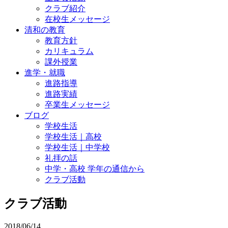
クラブ紹介
在校生メッセージ
清和の教育
教育方針
カリキュラム
課外授業
進学・就職
進路指導
進路実績
卒業生メッセージ
ブログ
学校生活
学校生活｜高校
学校生活｜中学校
礼拝の話
中学・高校 学年の通信から
クラブ活動
クラブ活動
2018/06/14