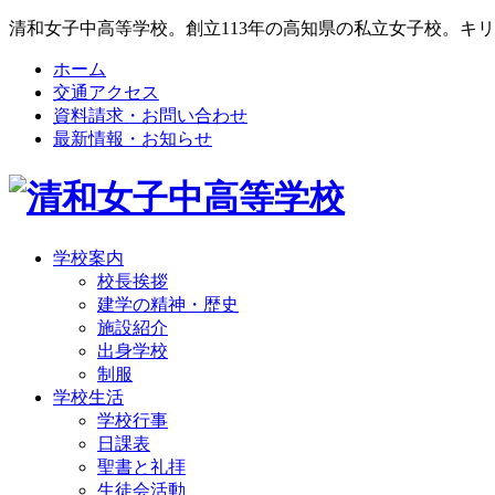
清和女子中高等学校。創立113年の高知県の私立女子校。キ
ホーム
交通アクセス
資料請求・お問い合わせ
最新情報・お知らせ
学校案内
校長挨拶
建学の精神・歴史
施設紹介
出身学校
制服
学校生活
学校行事
日課表
聖書と礼拝
生徒会活動