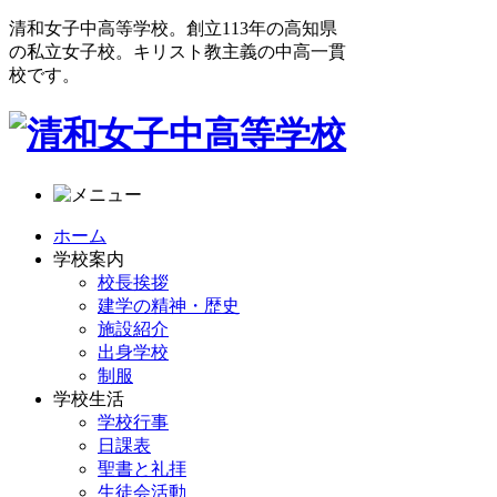
清和女子中高等学校。創立113年の高知県
の私立女子校。キリスト教主義の中高一貫
校です。
ホーム
学校案内
校長挨拶
建学の精神・歴史
施設紹介
出身学校
制服
学校生活
学校行事
日課表
聖書と礼拝
生徒会活動