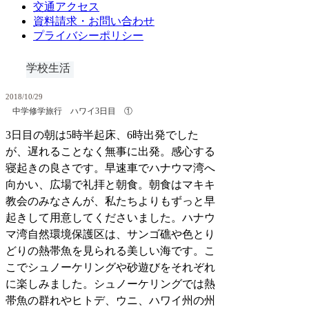
交通アクセス
資料請求・お問い合わせ
プライバシーポリシー
学校生活
2018/10/29
中学修学旅行 ハワイ3日目 ①
3日目の朝は5時半起床、6時出発でした
が、遅れることなく無事に出発。感心する
寝起きの良さです。早速車でハナウマ湾へ
向かい、広場で礼拝と朝食。朝食はマキキ
教会のみなさんが、私たちよりもずっと早
起きして用意してくださいました。ハナウ
マ湾自然環境保護区は、サンゴ礁や色とり
どりの熱帯魚を見られる美しい海です。こ
こでシュノーケリングや砂遊びをそれぞれ
に楽しみました。シュノーケリングでは熱
帯魚の群れやヒトデ、ウニ、ハワイ州の州