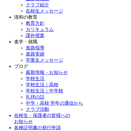
クラブ紹介
在校生メッセージ
清和の教育
教育方針
カリキュラム
課外授業
進学・就職
進路指導
進路実績
卒業生メッセージ
ブログ
最新情報・お知らせ
学校生活
学校生活｜高校
学校生活｜中学校
礼拝の話
中学・高校 学年の通信から
クラブ活動
在校生・保護者の皆様への
お知らせ
各種証明書の発行申請