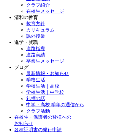
クラブ紹介
在校生メッセージ
清和の教育
教育方針
カリキュラム
課外授業
進学・就職
進路指導
進路実績
卒業生メッセージ
ブログ
最新情報・お知らせ
学校生活
学校生活｜高校
学校生活｜中学校
礼拝の話
中学・高校 学年の通信から
クラブ活動
在校生・保護者の皆様への
お知らせ
各種証明書の発行申請