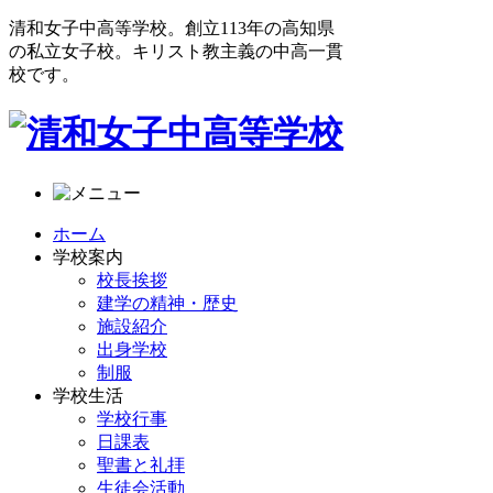
清和女子中高等学校。創立113年の高知県
の私立女子校。キリスト教主義の中高一貫
校です。
ホーム
学校案内
校長挨拶
建学の精神・歴史
施設紹介
出身学校
制服
学校生活
学校行事
日課表
聖書と礼拝
生徒会活動