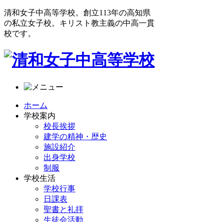
清和女子中高等学校。創立113年の高知県
の私立女子校。キリスト教主義の中高一貫
校です。
ホーム
学校案内
校長挨拶
建学の精神・歴史
施設紹介
出身学校
制服
学校生活
学校行事
日課表
聖書と礼拝
生徒会活動