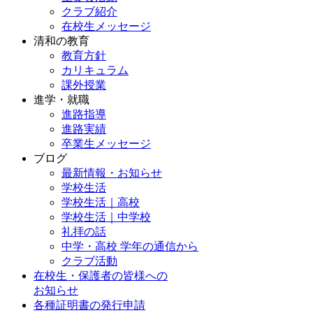
クラブ紹介
在校生メッセージ
清和の教育
教育方針
カリキュラム
課外授業
進学・就職
進路指導
進路実績
卒業生メッセージ
ブログ
最新情報・お知らせ
学校生活
学校生活｜高校
学校生活｜中学校
礼拝の話
中学・高校 学年の通信から
クラブ活動
在校生・保護者の皆様への
お知らせ
各種証明書の発行申請