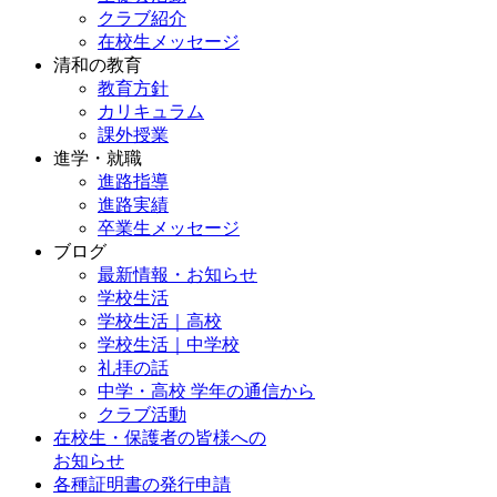
クラブ紹介
在校生メッセージ
清和の教育
教育方針
カリキュラム
課外授業
進学・就職
進路指導
進路実績
卒業生メッセージ
ブログ
最新情報・お知らせ
学校生活
学校生活｜高校
学校生活｜中学校
礼拝の話
中学・高校 学年の通信から
クラブ活動
在校生・保護者の皆様への
お知らせ
各種証明書の発行申請