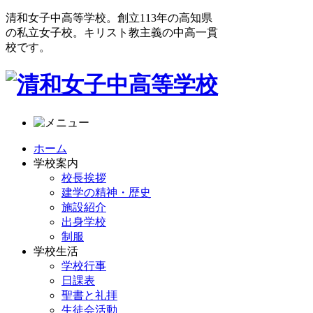
清和女子中高等学校。創立113年の高知県
の私立女子校。キリスト教主義の中高一貫
校です。
ホーム
学校案内
校長挨拶
建学の精神・歴史
施設紹介
出身学校
制服
学校生活
学校行事
日課表
聖書と礼拝
生徒会活動