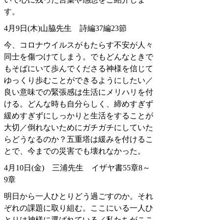
す。
4月9日(木)山脇先生 詩編37編23節
今、コロナウイルスがもたらす不安が人々
同士を傷つけてしまう。でもどんなときで
もそばにいて歩んでくださる神様を信じて
ゆっくり歩むことができるようにしたい／
良い意味での緊張感は生活にメリハリを付
ける。どんな時も自分らしく、締めすぎず
緩めすぎずにしっかりと生活をすることが
大切／倒れないためにガチガチにしていた
らどうなるのか？五重塔は緩みを付けるこ
とで、今までの災害でも壊れなかった。
4月10日(金) 三浦先生 イザヤ書55章8～
9章
明日から一人ひとりどう過ごすのか。それ
ぞれの課題に取り組む。ここにいる一人ひ
とりは神様に選ばれている／私たちがここ