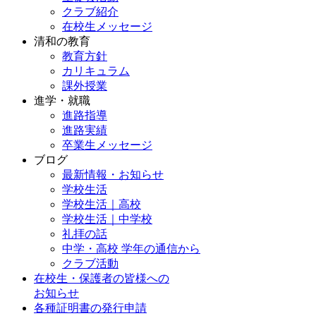
クラブ紹介
在校生メッセージ
清和の教育
教育方針
カリキュラム
課外授業
進学・就職
進路指導
進路実績
卒業生メッセージ
ブログ
最新情報・お知らせ
学校生活
学校生活｜高校
学校生活｜中学校
礼拝の話
中学・高校 学年の通信から
クラブ活動
在校生・保護者の皆様への
お知らせ
各種証明書の発行申請