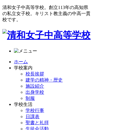
清和女子中高等学校。創立113年の高知県
の私立女子校。キリスト教主義の中高一貫
校です。
ホーム
学校案内
校長挨拶
建学の精神・歴史
施設紹介
出身学校
制服
学校生活
学校行事
日課表
聖書と礼拝
生徒会活動