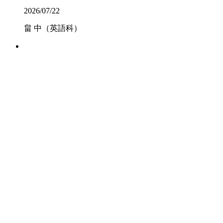
2026/07/22
畠 中（英語科）
2026/07/16
山 脇（社会科）
2026/07/16
柳 井（数学科）
2026/07/14
日本基督教団土佐嶺南教
会 鍋谷仁志牧
師