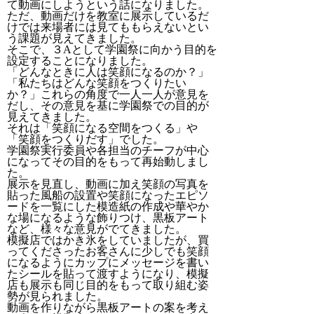
て動画にしようという話になりました。
ただ、動画だけを教室に展示しているだ
けでは来場者には見てももらえないとい
う課題が見えてきました。
そこで、３Aとして学園祭に向かう目的を
設定することになりました。
「どんなときに人は笑顔になるのか？」
「私たちはどんな笑顔をつくりたい
か？」これらの角度で一人一人が意見を
だし、その意見を基に学園祭での目的が
見えてきました。
それは「笑顔になる空間をつくる」や
「笑顔をつくりだす」でした。
学園祭実行委員や各担当のチーフが中心
になってその目的をもって再始動しまし
た。
展示を見直し、動画に加え笑顔の写真を
貼った風船の設置や笑顔になったエピソ
ードを一覧にした模造紙の作成や華やか
な場になるような飾りつけ、黒板アート
など、様々な意見がでてきました。
模擬店ではかき氷をしていましたが、買
ってくださったお客さんに少しでも笑顔
になるようにカップにメッセージを書い
たシールを貼って渡すようになり、模擬
店も展示も同じ目的をもって取り組む姿
勢が見られました。
動画を作りながら黒板アートの案を考え