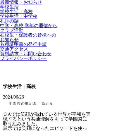
最新情報・お知らせ
学校生活
学校生活｜高校
学校生活｜中学校
礼拝の話
中学・高校 学年の通信から
クラブ活動
在校生・保護者の皆様への
お知らせ
各種証明書の発行申請
交通アクセス
資料請求・お問い合わせ
プライバシーポリシー
学校生活｜高校
2024/06/26
学園祭の取組み 高3-A
３Aでは笑顔が溢れている世界が平和を実
現するという共通理解をもって学園祭に
取り組みました。
展示では笑顔になったエピソードを使っ