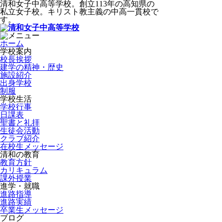
清和女子中高等学校。創立113年の高知県の
私立女子校。キリスト教主義の中高一貫校で
す。
ホーム
学校案内
校長挨拶
建学の精神・歴史
施設紹介
出身学校
制服
学校生活
学校行事
日課表
聖書と礼拝
生徒会活動
クラブ紹介
在校生メッセージ
清和の教育
教育方針
カリキュラム
課外授業
進学・就職
進路指導
進路実績
卒業生メッセージ
ブログ