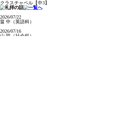
クラスチャペル【中3】
2026/07/22
畠 中（英語科）
2026/07/16
山 脇（社会科）
2026/07/16
柳 井（数学科）
2026/07/14
日本基督教団土佐嶺南教
会 鍋谷仁志牧師
2026/06/22
高校部通信【第3号】