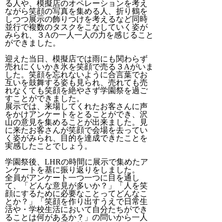
る人や、模擬店のオペレーションを考え
ながら笑顔の写真を集める人、折り鶴を
しつつ展示の飾りつけを考えるなど同時
並行で複数のタスクをこなしていく姿が
みられ、３Aの一人一人の力を感じること
ができました。
迎えた当日、模擬店では雨にも関わらず
売れにくいかき氷を笑顔で売る３Aがいま
した。笑顔を忘れないように合言葉でお
互いを鼓舞する姿も見られ、売れても売
れなくても笑顔を絶やさず学園祭を過ご
すことができました。
展示では、来場してくれたお客さんに声
をかけアンケートをとることができ、沢
山の意見を集めることが出来ました。見
に来たお客さんが笑顔で会場を去ってい
く姿がみられ、目的を達成できたことを
実感したことでしょう。
学園祭後、LHRの時間に展示で集めたア
ンケートを基に振り返りをしました。
全員がアンケート一つ一つに目を通し
て、「どんな意見が多いか？」「人を笑
顔にするために必要なことってどんなこ
とか？」「笑顔を作り出すうえで日常生
活や・学校生活において自分たちができ
ることは何があるか？」の問いから一人