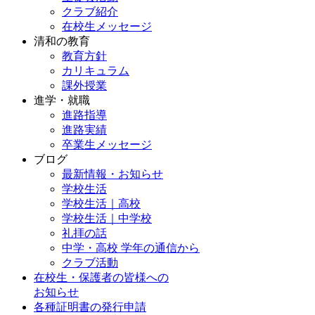
クラブ紹介
在校生メッセージ
清和の教育
教育方針
カリキュラム
課外授業
進学・就職
進路指導
進路実績
卒業生メッセージ
ブログ
最新情報・お知らせ
学校生活
学校生活｜高校
学校生活｜中学校
礼拝の話
中学・高校 学年の通信から
クラブ活動
在校生・保護者の皆様への
お知らせ
各種証明書の発行申請