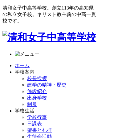
清和女子中高等学校。創立113年の高知県
の私立女子校。キリスト教主義の中高一貫
校です。
ホーム
学校案内
校長挨拶
建学の精神・歴史
施設紹介
出身学校
制服
学校生活
学校行事
日課表
聖書と礼拝
生徒会活動