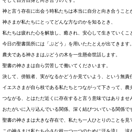
そして自分自身と向き合うのです。
神と言う存在に出会う時私たちは本当に自分と向き合うこと
神さまが私たちにとってどんな方なのかを知るとき、
私たちは疲れた心を解放し、癒され、安心して生きていくこ
今日の聖書箇所には「ぶどう」を用いたたとえが出てきます
農夫である神さまはぶどうの木を一生懸命世話します。
聖書の神さまは自ら労苦して働いてくださいます。
決して、傍観者、実がなるかどうか見ていよう、という無責
イエスさまが自ら枝である私たちとつながって下さって、農
つながる、とはただ近くに存在すると言う意味ではありませ
おたがいに入り込んでいる関係、深く結びついている関係で
聖書の神さまは大きな存在で、私たち一人ひとりのことを見
この神さまは私たち小さな枝一つ一つのために汗を流し、涙