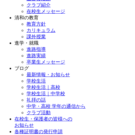
クラブ紹介
在校生メッセージ
清和の教育
教育方針
カリキュラム
課外授業
進学・就職
進路指導
進路実績
卒業生メッセージ
ブログ
最新情報・お知らせ
学校生活
学校生活｜高校
学校生活｜中学校
礼拝の話
中学・高校 学年の通信から
クラブ活動
在校生・保護者の皆様への
お知らせ
各種証明書の発行申請