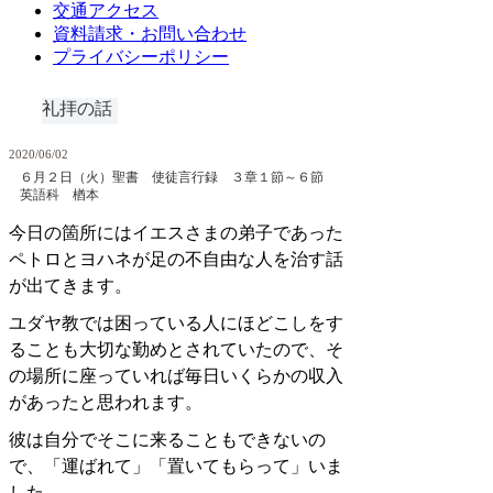
交通アクセス
資料請求・お問い合わせ
プライバシーポリシー
礼拝の話
2020/06/02
６月２日（火）聖書 使徒言行録 ３章１節～６節
英語科 楢本
今日の箇所にはイエスさまの弟子であった
ペトロとヨハネが足の不自由な人を治す話
が出てきます。
ユダヤ教では困っている人にほどこしをす
ることも大切な勤めとされていたので、そ
の場所に座っていれば毎日いくらかの収入
があったと思われます。
彼は自分でそこに来ることもできないの
で、「運ばれて」「置いてもらって」いま
した。