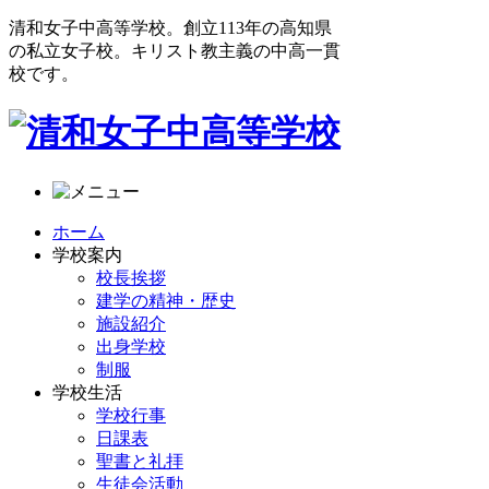
清和女子中高等学校。創立113年の高知県
の私立女子校。キリスト教主義の中高一貫
校です。
ホーム
学校案内
校長挨拶
建学の精神・歴史
施設紹介
出身学校
制服
学校生活
学校行事
日課表
聖書と礼拝
生徒会活動