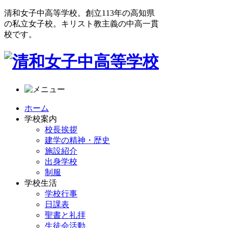
清和女子中高等学校。創立113年の高知県
の私立女子校。キリスト教主義の中高一貫
校です。
ホーム
学校案内
校長挨拶
建学の精神・歴史
施設紹介
出身学校
制服
学校生活
学校行事
日課表
聖書と礼拝
生徒会活動