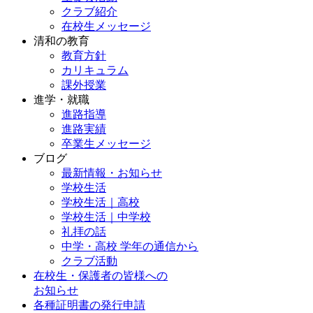
クラブ紹介
在校生メッセージ
清和の教育
教育方針
カリキュラム
課外授業
進学・就職
進路指導
進路実績
卒業生メッセージ
ブログ
最新情報・お知らせ
学校生活
学校生活｜高校
学校生活｜中学校
礼拝の話
中学・高校 学年の通信から
クラブ活動
在校生・保護者の皆様への
お知らせ
各種証明書の発行申請