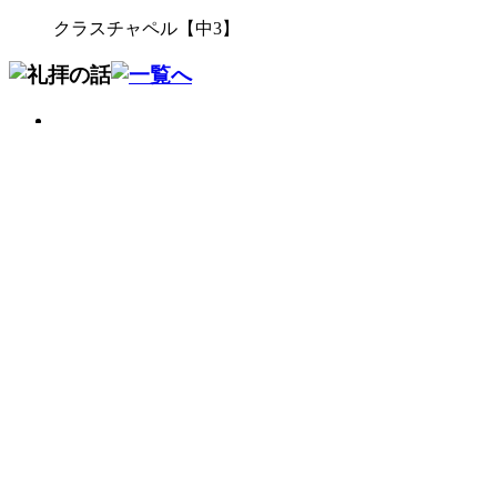
クラスチャペル【中3】
2026/07/22
畠 中（英語科）
2026/07/16
山 脇（社会科）
2026/07/16
柳 井（数学科）