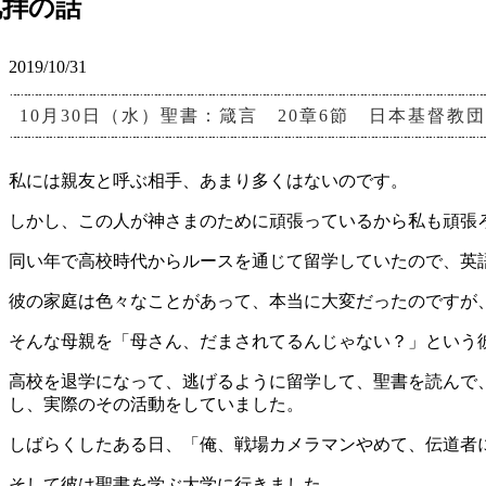
礼拝の話
2019/10/31
10月30日（水）聖書：箴言 20章6節 日本基督
私には親友と呼ぶ相手、あまり多くはないのです。
しかし、この人が神さまのために頑張っているから私も頑張
同い年で高校時代からルースを通じて留学していたので、英
彼の家庭は色々なことがあって、本当に大変だったのですが
そんな母親を「母さん、だまされてるんじゃない？」という
高校を退学になって、逃げるように留学して、聖書を読んで
し、実際のその活動をしていました。
しばらくしたある日、「俺、戦場カメラマンやめて、伝道者
そして彼は聖書を学ぶ大学に行きました。