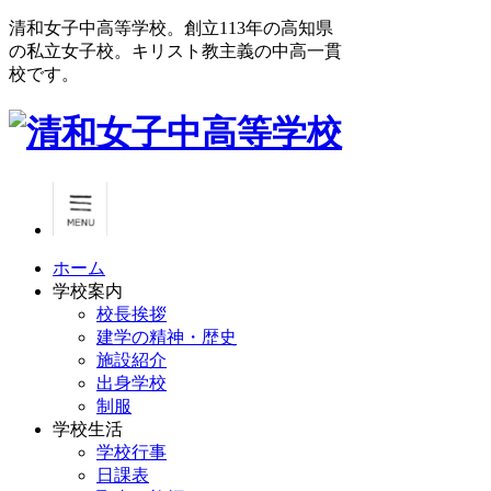
清和女子中高等学校。創立113年の高知県
の私立女子校。キリスト教主義の中高一貫
校です。
ホーム
学校案内
校長挨拶
建学の精神・歴史
施設紹介
出身学校
制服
学校生活
学校行事
日課表