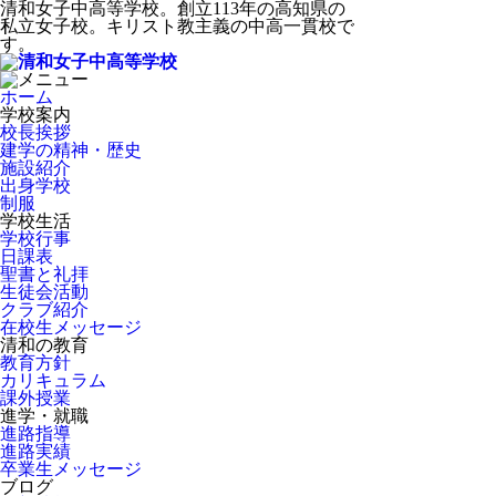
清和女子中高等学校。創立113年の高知県の
私立女子校。キリスト教主義の中高一貫校で
す。
ホーム
学校案内
校長挨拶
建学の精神・歴史
施設紹介
出身学校
制服
学校生活
学校行事
日課表
聖書と礼拝
生徒会活動
クラブ紹介
在校生メッセージ
清和の教育
教育方針
カリキュラム
課外授業
進学・就職
進路指導
進路実績
卒業生メッセージ
ブログ