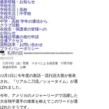
最新情報・お知らせ
学校生活
学校生活｜高校
学校生活｜中学校
礼拝の話
中学・高校 学年の通信から
クラブ活動
在校生・保護者の皆様への
お知らせ
各種証明書の発行申請
交通アクセス
資料請求・お問い合わせ
プライバシーポリシー
礼拝の話
2021/12/13
12月10日（金）聖書 マタイによる福音書 25章29節
保健体育科 山﨑
12月1日に今年度の新語・流行語大賞が発表
され、『リアル二刀流／ショータイム』が選
ばれました。
今年、アメリカのメジャーリーグで活躍した
大谷翔平選手の偉業を称えてこのワードが選
ばれたそうです。