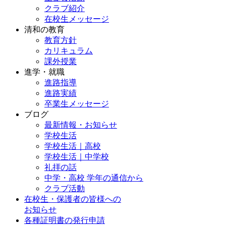
クラブ紹介
在校生メッセージ
清和の教育
教育方針
カリキュラム
課外授業
進学・就職
進路指導
進路実績
卒業生メッセージ
ブログ
最新情報・お知らせ
学校生活
学校生活｜高校
学校生活｜中学校
礼拝の話
中学・高校 学年の通信から
クラブ活動
在校生・保護者の皆様への
お知らせ
各種証明書の発行申請