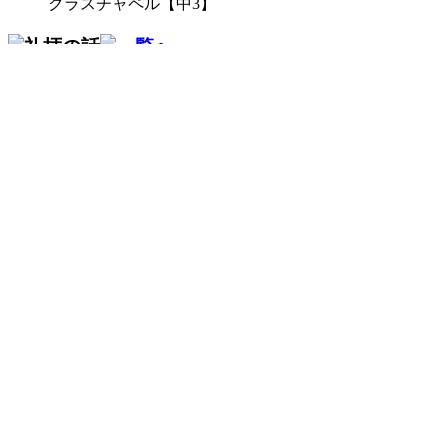
クラスチャペル【中3】
2026/07/22
畠 中（英語科）
2026/07/16
山 脇（社会科）
2026/07/16
柳 井（数学科）
2026/07/14