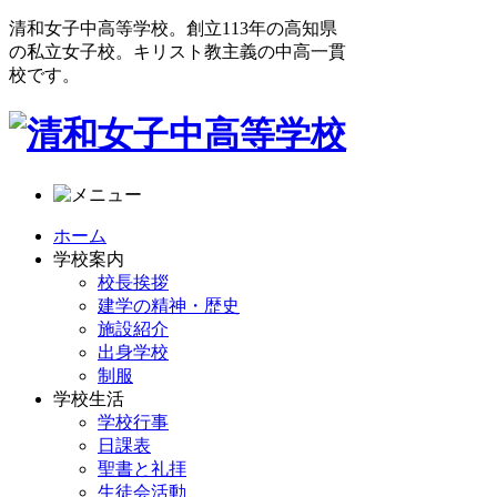
清和女子中高等学校。創立113年の高知県
の私立女子校。キリスト教主義の中高一貫
校です。
ホーム
学校案内
校長挨拶
建学の精神・歴史
施設紹介
出身学校
制服
学校生活
学校行事
日課表
聖書と礼拝
生徒会活動