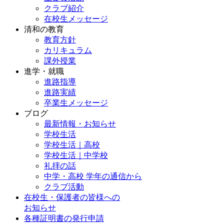
クラブ紹介
在校生メッセージ
清和の教育
教育方針
カリキュラム
課外授業
進学・就職
進路指導
進路実績
卒業生メッセージ
ブログ
最新情報・お知らせ
学校生活
学校生活｜高校
学校生活｜中学校
礼拝の話
中学・高校 学年の通信から
クラブ活動
在校生・保護者の皆様への
お知らせ
各種証明書の発行申請