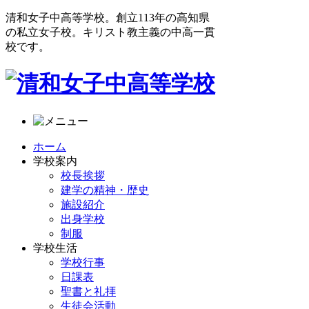
清和女子中高等学校。創立113年の高知県
の私立女子校。キリスト教主義の中高一貫
校です。
ホーム
学校案内
校長挨拶
建学の精神・歴史
施設紹介
出身学校
制服
学校生活
学校行事
日課表
聖書と礼拝
生徒会活動