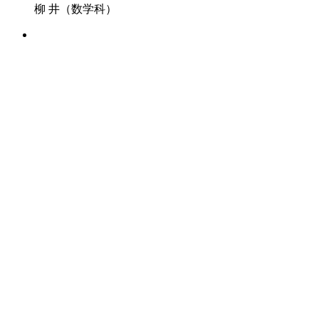
柳 井（数学科）
2026/07/14
日本基督教団土佐嶺南教
会 鍋谷仁志牧
師
2026/06/22
高校部通信【第3号】
2025/05/24