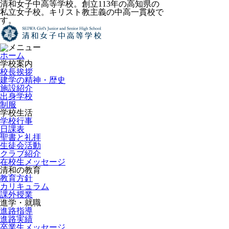
清和女子中高等学校。創立113年の高知県の
私立女子校。キリスト教主義の中高一貫校で
す。
ホーム
学校案内
校長挨拶
建学の精神・歴史
施設紹介
出身学校
制服
学校生活
学校行事
日課表
聖書と礼拝
生徒会活動
クラブ紹介
在校生メッセージ
清和の教育
教育方針
カリキュラム
課外授業
進学・就職
進路指導
進路実績
卒業生メッセージ