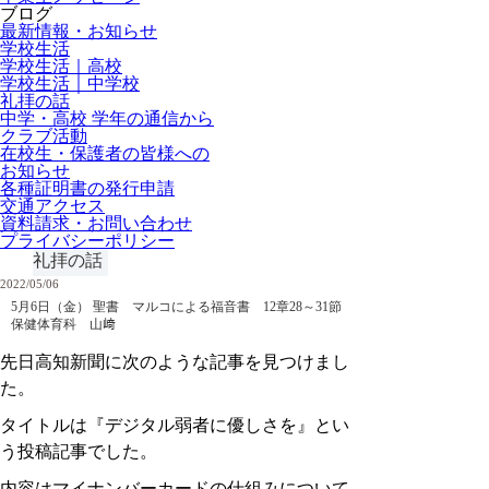
ブログ
最新情報・お知らせ
学校生活
学校生活｜高校
学校生活｜中学校
礼拝の話
中学・高校 学年の通信から
クラブ活動
在校生・保護者の皆様への
お知らせ
各種証明書の発行申請
交通アクセス
資料請求・お問い合わせ
プライバシーポリシー
礼拝の話
2022/05/06
5月6日（金） 聖書 マルコによる福音書 12章28～31節
保健体育科 山﨑
先日高知新聞に次のような記事を見つけまし
た。
タイトルは『デジタル弱者に優しさを』とい
う投稿記事でした。
内容はマイナンバーカードの仕組みについて