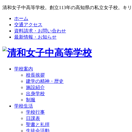
清和女子中高等学校。創立113年の高知県の私立女子校。キ
ホーム
交通アクセス
資料請求・お問い合わせ
最新情報・お知らせ
学校案内
校長挨拶
建学の精神・歴史
施設紹介
出身学校
制服
学校生活
学校行事
日課表
聖書と礼拝
生徒会活動