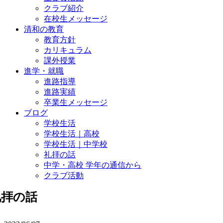
クラブ紹介
在校生メッセージ
清和の教育
教育方針
カリキュラム
課外授業
進学・就職
進路指導
進路実績
卒業生メッセージ
ブログ
学校生活
学校生活｜高校
学校生活｜中学校
礼拝の話
中学・高校 学年の通信から
クラブ活動
礼拝の話