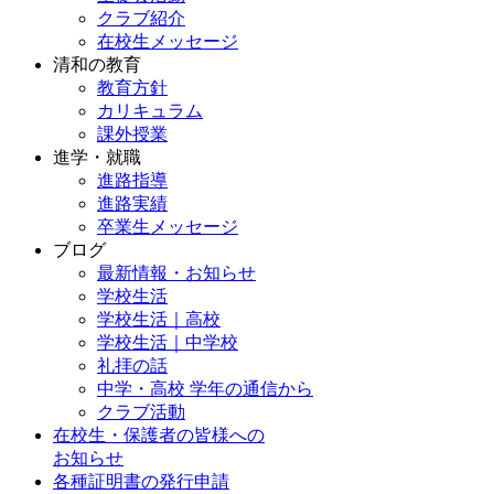
クラブ紹介
在校生メッセージ
清和の教育
教育方針
カリキュラム
課外授業
進学・就職
進路指導
進路実績
卒業生メッセージ
ブログ
最新情報・お知らせ
学校生活
学校生活｜高校
学校生活｜中学校
礼拝の話
中学・高校 学年の通信から
クラブ活動
在校生・保護者の皆様への
お知らせ
各種証明書の発行申請