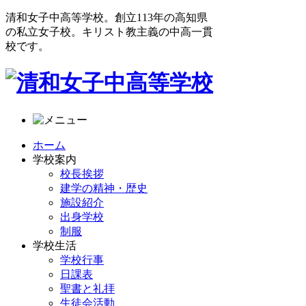
清和女子中高等学校。創立113年の高知県
の私立女子校。キリスト教主義の中高一貫
校です。
ホーム
学校案内
校長挨拶
建学の精神・歴史
施設紹介
出身学校
制服
学校生活
学校行事
日課表
聖書と礼拝
生徒会活動