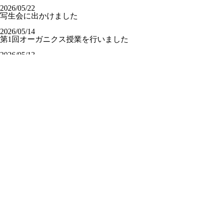
2026/05/22
写生会に出かけました
2026/05/14
第1回オーガニクス授業を行いました
2026/05/13
クラスチャペル【中3】
2026/07/22
畠 中（英語科）
2026/07/16
山 脇（社会科）
2026/07/16
柳 井（数学科）
2026/07/14
日本基督教団土佐嶺南教
会 鍋谷仁志牧師