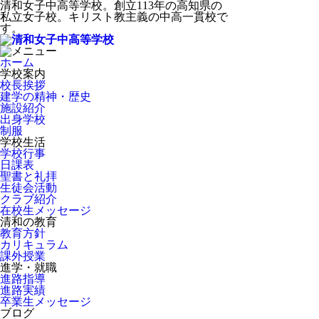
清和女子中高等学校。創立113年の高知県の
私立女子校。キリスト教主義の中高一貫校で
す。
ホーム
学校案内
校長挨拶
建学の精神・歴史
施設紹介
出身学校
制服
学校生活
学校行事
日課表
聖書と礼拝
生徒会活動
クラブ紹介
在校生メッセージ
清和の教育
教育方針
カリキュラム
課外授業
進学・就職
進路指導
進路実績
卒業生メッセージ
ブログ