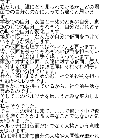
です。
私たちは、誰にどう見られているか、どの場
面での自分なのかによっても違うと思いま
す。
学校での自分、友達と一緒のときの自分、家
族の前での自分、それぞれ、自分だけれどそ
の時々で自分が変化します。
場所に応じて、なんだか自分に仮面をつけて
いるような気がします。
この仮面を心理学ではペルソナと言います。
皆、仮面を被ってそれぞれの役割を担ってい
るから、社会は上手く成り立っています。
家族に対する仮面、友達に対する仮面、恋人
に対する仮面、人は無意識にそれぞれ相手に
よって使い分けています。
社会に適応するための顔、社会的役割を担っ
た顔がペルソナです。
誰もがこれを持っているから、社会的生活を
営めるのです。
そしてこのペルソナを磨こうとみな努力しま
す。
私もそうでした。
でも、この清和に来て、ここで過ごす中で仮
面を磨くことが１番大事なことではないと気
がつきました。
ペルソナには仮面だけでなく人格という意味
があります。
私は清和に来て自分の人格や人間性が磨かれ