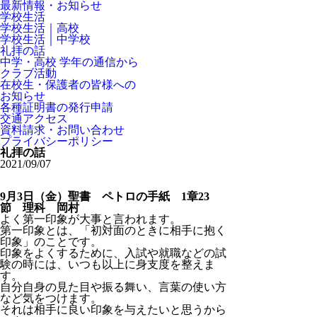
最新情報・お知らせ
学校生活
学校生活｜高校
学校生活｜中学校
礼拝の話
中学・高校 学年の通信から
クラブ活動
在校生・保護者の皆様への
お知らせ
各種証明書の発行申請
交通アクセス
資料請求・お問い合わせ
プライバシーポリシー
礼拝の話
2021/09/07
9月3日（金）聖書 ペトロの手紙 1章23
節 理科 岡村
よく第一印象が大事と言われます。
第一印象とは、「初対面のときに相手に抱く
印象」のことです。
印象をよくするために、入試や就職などの試
験の時には、いつも以上に身支度を整えま
す。
自分自身の見た目や振る舞い、言葉の使い方
など気をつけます。
それは相手に良い印象を与えたいと思うから