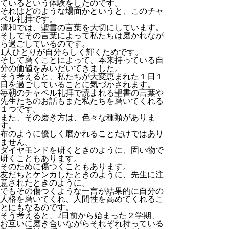
ているという体験をしたのです。
それはどのような場面かというと、このチャ
ペル礼拝です。
清和では、聖書の言葉を大切にしています。
そしてその言葉によって私たちは磨かれなが
ら過ごしているのです。
1人ひとりが自分らしく輝くためです。
そして磨くことによって、本来持っている自
分の価値をみいだいてきました。
そう考えると、私たちが大変恵まれた１日１
日を過ごしていることに気づかされます。
毎朝のチャペル礼拝で読まれる聖書の言葉や
先生たちのお話もまた私たちを磨いてくれる
１つです。
また、その磨き方は、色々な種類がありま
す。
布のように優しく磨かれることだけではあり
ません。
ダイヤモンドを研くときのように、固い物で
研くこともあります。
そのために傷つくこともあります。
友だちとケンカしたときのように、先生に注
意されたときのように。
でもその傷つくような一言が結果的に自分の
人格を磨いてくれ、人間性を高めてくれるこ
とにもなるのです。
そう考えると、2日前から始まった２学期、
お互いに磨き合いながらそれぞれ持っている