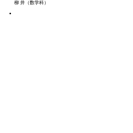
柳 井（数学科）
2026/07/14
日本基督教団土佐嶺南教
会 鍋谷仁志牧
師
2026/06/22
高校部通信【第3号】
2025/05/24
高校部通信【第2号】