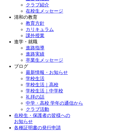
クラブ紹介
在校生メッセージ
清和の教育
教育方針
カリキュラム
課外授業
進学・就職
進路指導
進路実績
卒業生メッセージ
ブログ
最新情報・お知らせ
学校生活
学校生活｜高校
学校生活｜中学校
礼拝の話
中学・高校 学年の通信から
クラブ活動
在校生・保護者の皆様への
お知らせ
各種証明書の発行申請