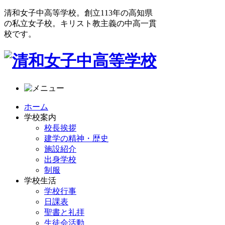
清和女子中高等学校。創立113年の高知県
の私立女子校。キリスト教主義の中高一貫
校です。
ホーム
学校案内
校長挨拶
建学の精神・歴史
施設紹介
出身学校
制服
学校生活
学校行事
日課表
聖書と礼拝
生徒会活動