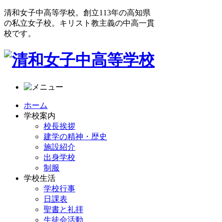
清和女子中高等学校。創立113年の高知県
の私立女子校。キリスト教主義の中高一貫
校です。
ホーム
学校案内
校長挨拶
建学の精神・歴史
施設紹介
出身学校
制服
学校生活
学校行事
日課表
聖書と礼拝
生徒会活動