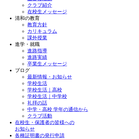
クラブ紹介
在校生メッセージ
清和の教育
教育方針
カリキュラム
課外授業
進学・就職
進路指導
進路実績
卒業生メッセージ
ブログ
最新情報・お知らせ
学校生活
学校生活｜高校
学校生活｜中学校
礼拝の話
中学・高校 学年の通信から
クラブ活動
在校生・保護者の皆様への
お知らせ
各種証明書の発行申請