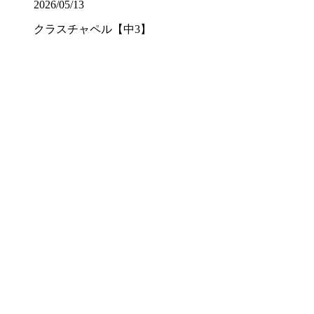
2026/05/13
クラスチャペル【中3】
2026/07/22
畠 中（英語科）
2026/07/16
山 脇（社会科）
2026/07/16
柳 井（数学科）