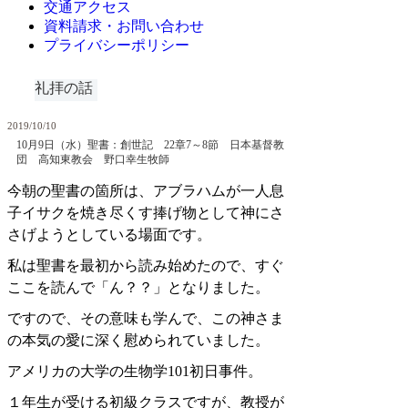
交通アクセス
資料請求・お問い合わせ
プライバシーポリシー
礼拝の話
2019/10/10
10月9日（水）聖書：創世記 22章7～8節 日本基督教
団 高知東教会 野口幸生牧師
今朝の聖書の箇所は、アブラハムが一人息
子イサクを焼き尽くす捧げ物として神にさ
さげようとしている場面です。
私は聖書を最初から読み始めたので、すぐ
ここを読んで「ん？？」となりました。
ですので、その意味も学んで、この神さま
の本気の愛に深く慰められていました。
アメリカの大学の生物学
101
初日事件。
１年生が受ける初級クラスですが、教授が