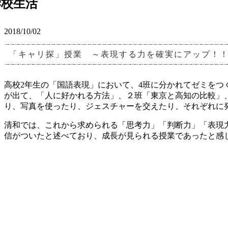
学校生活
2018/10/02
「キャリ探」授業 ～表現する力を確実にアップ！
高校2年生の「国語表現」において、4班に分かれてゼミをつ
が出て、「人に好かれる方法」、２班「東京と高知の比較」
り、写真を使ったり、ジェスチャーを交えたり、それぞれに
清和では、これから求められる「思考力」「判断力」「表現
信がついたと述べており、成長が見られる授業であったと感