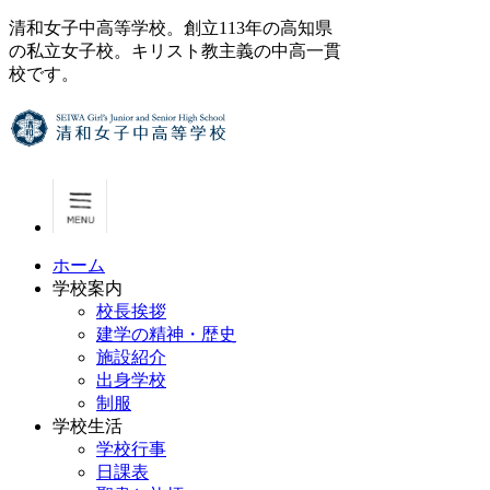
清和女子中高等学校。創立113年の高知県
の私立女子校。キリスト教主義の中高一貫
校です。
ホーム
学校案内
校長挨拶
建学の精神・歴史
施設紹介
出身学校
制服
学校生活
学校行事
日課表