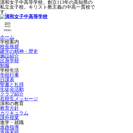
清和女子中高等学校。創立113年の高知県の
私立女子校。キリスト教主義の中高一貫校で
す。
ホーム
学校案内
校長挨拶
建学の精神・歴史
施設紹介
出身学校
制服
学校生活
学校行事
日課表
聖書と礼拝
生徒会活動
クラブ紹介
在校生メッセージ
清和の教育
教育方針
カリキュラム
課外授業
進学・就職
進路指導
進路実績