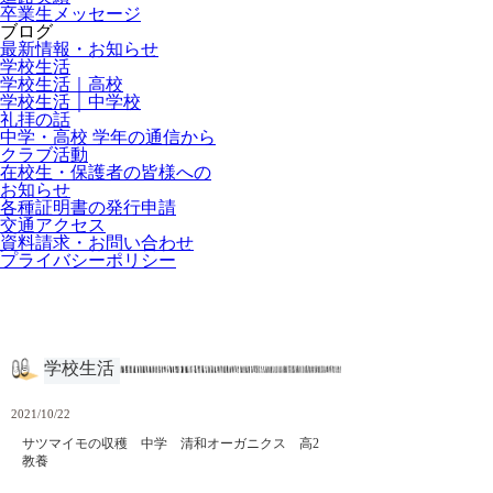
卒業生メッセージ
ブログ
最新情報・お知らせ
学校生活
学校生活｜高校
学校生活｜中学校
礼拝の話
中学・高校 学年の通信から
クラブ活動
在校生・保護者の皆様への
お知らせ
各種証明書の発行申請
交通アクセス
資料請求・お問い合わせ
プライバシーポリシー
学校生活
2021/10/22
サツマイモの収穫 中学 清和オーガニクス 高2
教養