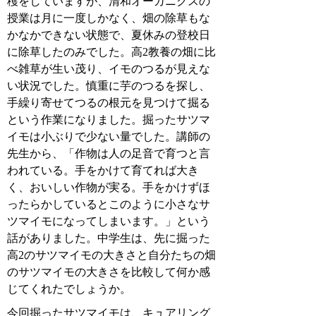
穫をしていますが、清和オーガニクスの
授業は月に一度しかなく、畑の除草もな
かなかできない状態で、夏休みの登校日
に除草したのみでした。高2教養の畑に比
べ雑草が生い茂り、イモのつるが見えな
い状況でした。慎重に芋のつるを探し、
手繰り寄せてつるの根元を見つけて掘る
という作業になりました。掘ったサツマ
イモは小ぶりで少ない量でした。講師の
先生から、「作物は人の足音で育つと言
われている。手をかけて育てれば大き
く、おいしい作物が実る。手をかけずほ
ったらかしているとこのように小さなサ
ツマイモになってしまいます。」という
話がありました。中学生は、先に掘った
高2のサツマイモの大きさと自分たちの畑
のサツマイモの大きさを比較して何か感
じてくれたでしょうか。
今回掘ったサツマイモは、キュアリング