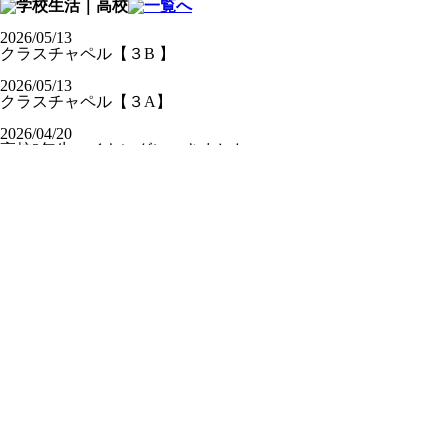
2026/05/13
クラスチャペル【３B 】
2026/05/13
クラスチャペル【３A】
2026/04/20
高校3年生ハイキングにいきました
2026/02/27
高校卒業礼拝が行われました
2026/05/26
第2回オーガニクス 麦の収穫とサツマイモ
の苗植え
2026/05/22
写生会に出かけました
2026/05/14
第1回オーガニクス授業を行いました
2026/05/13
クラスチャペル【中3】