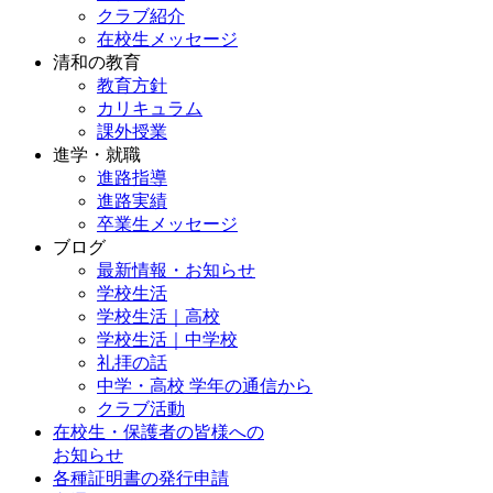
クラブ紹介
在校生メッセージ
清和の教育
教育方針
カリキュラム
課外授業
進学・就職
進路指導
進路実績
卒業生メッセージ
ブログ
最新情報・お知らせ
学校生活
学校生活｜高校
学校生活｜中学校
礼拝の話
中学・高校 学年の通信から
クラブ活動
在校生・保護者の皆様への
お知らせ
各種証明書の発行申請