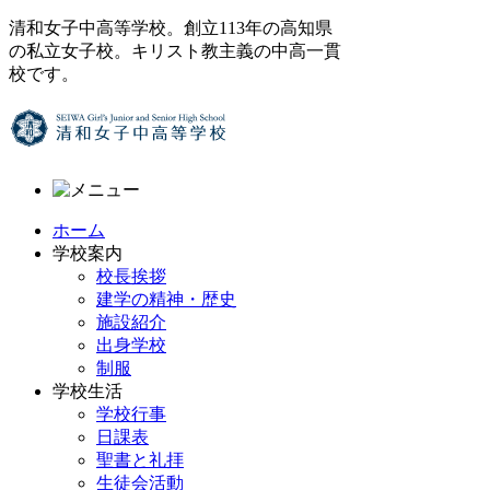
清和女子中高等学校。創立113年の高知県
の私立女子校。キリスト教主義の中高一貫
校です。
ホーム
学校案内
校長挨拶
建学の精神・歴史
施設紹介
出身学校
制服
学校生活
学校行事
日課表
聖書と礼拝
生徒会活動