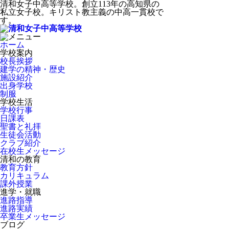
清和女子中高等学校。創立113年の高知県の
私立女子校。キリスト教主義の中高一貫校で
す。
ホーム
学校案内
校長挨拶
建学の精神・歴史
施設紹介
出身学校
制服
学校生活
学校行事
日課表
聖書と礼拝
生徒会活動
クラブ紹介
在校生メッセージ
清和の教育
教育方針
カリキュラム
課外授業
進学・就職
進路指導
進路実績
卒業生メッセージ
ブログ