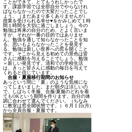
ことができて、とてもうれしかったで
す。課題学習では全部自分でやらなけれ
ばならなかったので大変だったことでし
ょう。（まだあまり多くありませんが）
授業を受けられる幸せ♥をかみしめて１時
間１時間を大切に過ごしましょう。今の
勉強は将来の自分のため、とよく言いま
すが、それが一番の目的ではありませ
ん。勉強を通して知らなかったことを知
る、思いもよらなかったことを発見す
る、勉強は新しい世界への窓を開くこと
です。そこから見える初めての景色は皆
さんに感動を与えることでしょう。勉強
＝新しい発見です。清和での学校生活
は、きっと皆さんに感動の毎日を与えて
くれると信じています。
合服・夏服移行期間のお知らせ
あっという間に「夏」のような気候にな
ってしまいました。まだ朝夕は涼しいの
で、しばらく冬服、合服/夏服のどれを着
てもOKという期間を作ります。自分の体
調に合わせて選んでください。（ちなみ
に教室は窓全開状態です。）６月１日(月)
から全員合服・夏服です。