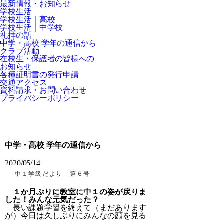
最新情報・お知らせ
学校生活
学校生活｜高校
学校生活｜中学校
礼拝の話
中学・高校 学年の通信から
クラブ活動
在校生・保護者の皆様への
お知らせ
各種証明書の発行申請
交通アクセス
資料請求・お問い合わせ
プライバシーポリシー
中学・高校 学年の通信から
2020/05/14
中１学級だより 第６号
１か月ぶりに教室に中１の姿が戻りま
した！みんな元気だった？
長い課題学習を終えて（まだあります
が）今日は久しぶりにみんなの顔を見る