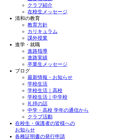
クラブ紹介
在校生メッセージ
清和の教育
教育方針
カリキュラム
課外授業
進学・就職
進路指導
進路実績
卒業生メッセージ
ブログ
最新情報・お知らせ
学校生活
学校生活｜高校
学校生活｜中学校
礼拝の話
中学・高校 学年の通信から
クラブ活動
在校生・保護者の皆様への
お知らせ
各種証明書の発行申請