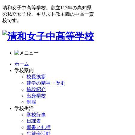
清和女子中高等学校。創立113年の高知県
の私立女子校。キリスト教主義の中高一貫
校です。
ホーム
学校案内
校長挨拶
建学の精神・歴史
施設紹介
出身学校
制服
学校生活
学校行事
日課表
聖書と礼拝
生徒会活動