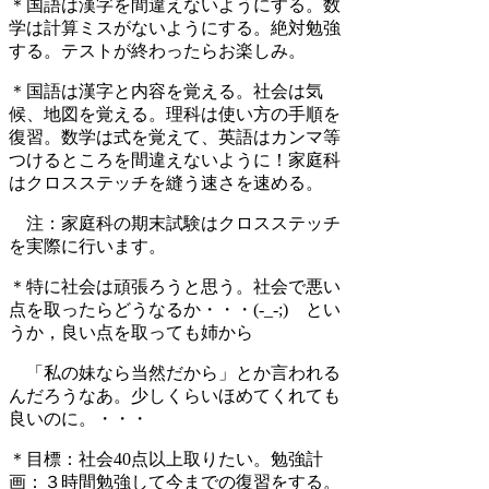
＊国語は漢字を間違えないようにする。数
学は計算ミスがないようにする。絶対勉強
する。テストが終わったらお楽しみ。
＊国語は漢字と内容を覚える。社会は気
候、地図を覚える。理科は使い方の手順を
復習。数学は式を覚えて、英語はカンマ等
つけるところを間違えないように！家庭科
はクロスステッチを縫う速さを速める。
注：家庭科の期末試験はクロスステッチ
を実際に行います。
＊特に社会は頑張ろうと思う。社会で悪い
点を取ったらどうなるか・・・(-_-;) とい
うか，良い点を取っても姉から
「私の妹なら当然だから」とか言われる
んだろうなあ。少しくらいほめてくれても
良いのに。・・・
＊目標：社会40点以上取りたい。勉強計
画：３時間勉強して今までの復習をする。