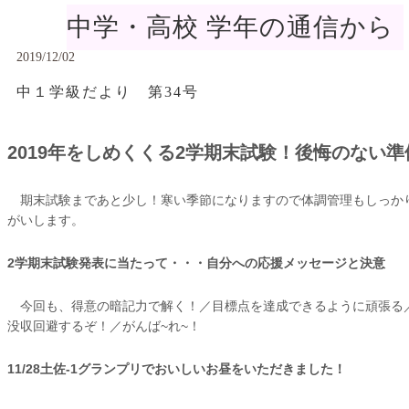
中学・高校 学年の通信から
2019/12/02
中１学級だより 第34号
2019年をしめくくる2学期末試験！後悔のない
期末試験まであと少し！寒い季節になりますので体調管理もしっかり
がいします。
2学期末試験発表に当たって・・・自分への応援メッセージと決意
今回も、得意の暗記力で解く！／目標点を達成できるように頑張る
没収回避するぞ！／がんば~れ~！
11/28土佐-1グランプリでおいしいお昼をいただきました！