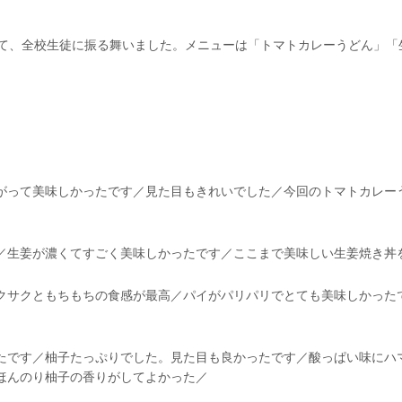
して、全校生徒に振る舞いました。メニューは「トマトカレーうどん」「
がって美味しかったです／見た目もきれいでした／今回のトマトカレー
／生姜が濃くてすごく美味しかったです／ここまで美味しい生姜焼き丼
クサクともちもちの食感が最高／パイがパリパリでとても美味しかった
たです／柚子たっぷりでした。見た目も良かったです／酸っぱい味にハ
ほんのり柚子の香りがしてよかった／