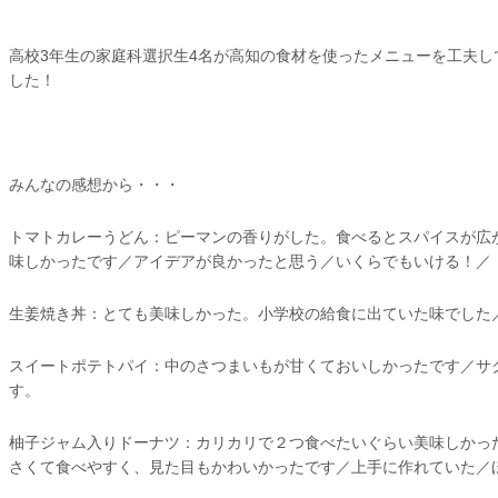
高校3年生の家庭科選択生4名が高知の食材を使ったメニューを工夫
した！
みんなの感想から・・・
トマトカレーうどん：ピーマンの香りがした。食べるとスパイスが広
味しかったです／アイデアが良かったと思う／いくらでもいける！／
生姜焼き丼：とても美味しかった。小学校の給食に出ていた味でした
スイートポテトパイ：中のさつまいもが甘くておいしかったです／サ
す。
柚子ジャム入りドーナツ：カリカリで２つ食べたいぐらい美味しかっ
さくて食べやすく、見た目もかわいかったです／上手に作れていた／