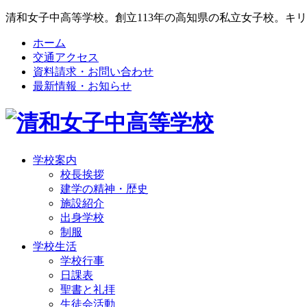
清和女子中高等学校。創立113年の高知県の私立女子校。キ
ホーム
交通アクセス
資料請求・お問い合わせ
最新情報・お知らせ
学校案内
校長挨拶
建学の精神・歴史
施設紹介
出身学校
制服
学校生活
学校行事
日課表
聖書と礼拝
生徒会活動