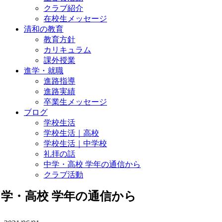
クラブ紹介
在校生メッセージ
清和の教育
教育方針
カリキュラム
課外授業
進学・就職
進路指導
進路実績
卒業生メッセージ
ブログ
学校生活
学校生活｜高校
学校生活｜中学校
礼拝の話
中学・高校 学年の通信から
クラブ活動
中学・高校 学年の通信から