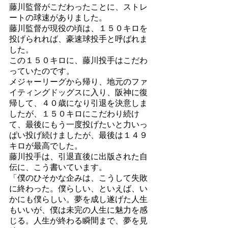
藤川監督がこだわったことに、ストレ
ートの球速がありました。
藤川監督が現役の頃は、１５０キロを
投げられれば、豪速球投手と呼ばれま
した。
この１５０キロに、藤川投手はこだわ
っていたのです。
メジャーリーグから帰り、地元のファ
イティングドッグスに入り、阪神に復
帰して、４０歳になり引退を決意しま
したが、１５０キロにこだわり続け
て、最後にもう一度投げたいと力いっ
ぱい投げ続けましたが、最後は１４９
キロが最高でした。
藤川投手は、引退直後に出版された自
伝に、こう書いています。
「僕のひそかな企みは、こうして失敗
に終わった。僕らしい、といえば、い
かにも僕らしい。夢を成し遂げた人生
もいいが、僕は未完の人生に魅力を感
じる。人生が終わる瞬間まで、夢を見