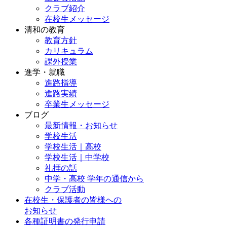
クラブ紹介
在校生メッセージ
清和の教育
教育方針
カリキュラム
課外授業
進学・就職
進路指導
進路実績
卒業生メッセージ
ブログ
最新情報・お知らせ
学校生活
学校生活｜高校
学校生活｜中学校
礼拝の話
中学・高校 学年の通信から
クラブ活動
在校生・保護者の皆様への
お知らせ
各種証明書の発行申請