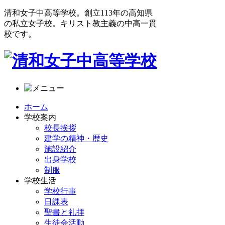
清和女子中高等学校。創立113年の高知県
の私立女子校。キリスト教主義の中高一貫
校です。
ホーム
学校案内
校長挨拶
建学の精神・歴史
施設紹介
出身学校
制服
学校生活
学校行事
日課表
聖書と礼拝
生徒会活動