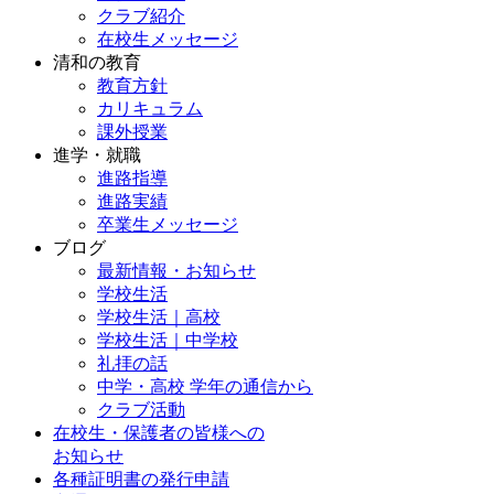
クラブ紹介
在校生メッセージ
清和の教育
教育方針
カリキュラム
課外授業
進学・就職
進路指導
進路実績
卒業生メッセージ
ブログ
最新情報・お知らせ
学校生活
学校生活｜高校
学校生活｜中学校
礼拝の話
中学・高校 学年の通信から
クラブ活動
在校生・保護者の皆様への
お知らせ
各種証明書の発行申請