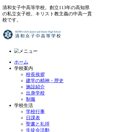
清和女子中高等学校。創立113年の高知県
の私立女子校。キリスト教主義の中高一貫
校です。
ホーム
学校案内
校長挨拶
建学の精神・歴史
施設紹介
出身学校
制服
学校生活
学校行事
日課表
聖書と礼拝
生徒会活動