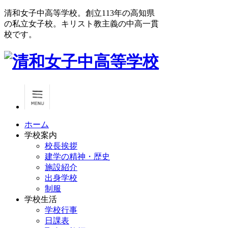
清和女子中高等学校。創立113年の高知県
の私立女子校。キリスト教主義の中高一貫
校です。
ホーム
学校案内
校長挨拶
建学の精神・歴史
施設紹介
出身学校
制服
学校生活
学校行事
日課表