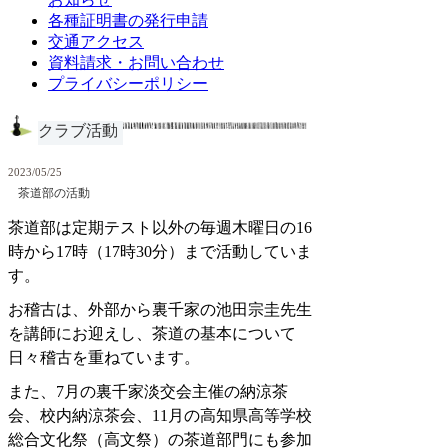
各種証明書の発行申請
交通アクセス
資料請求・お問い合わせ
プライバシーポリシー
クラブ活動
2023/05/25
茶道部の活動
茶道部は定期テスト以外の毎週木曜日の16
時から17時（17時30分）まで活動していま
す。
お稽古は、外部から裏千家の池田宗圭先生
を講師にお迎えし、茶道の基本について
日々稽古を重ねています。
また、7月の裏千家淡交会主催の納涼茶
会、校内納涼茶会、11月の高知県高等学校
総合文化祭（高文祭）の茶道部門にも参加