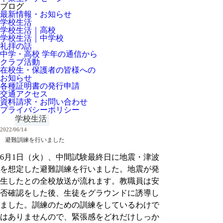
ブログ
最新情報・お知らせ
学校生活
学校生活｜高校
学校生活｜中学校
礼拝の話
中学・高校 学年の通信から
クラブ活動
在校生・保護者の皆様への
お知らせ
各種証明書の発行申請
交通アクセス
資料請求・お問い合わせ
プライバシーポリシー
学校生活
2022/06/14
避難訓練を行いました
6月1日（火）、中間試験最終日に地震・津波
を想定した避難訓練を行いました。地震が発
生したとの全校放送が流れます。教職員は安
否確認をした後、生徒をグラウンドに誘導し
ました。訓練のための訓練をしているわけで
はありませんので、緊張感をどれだけしっか