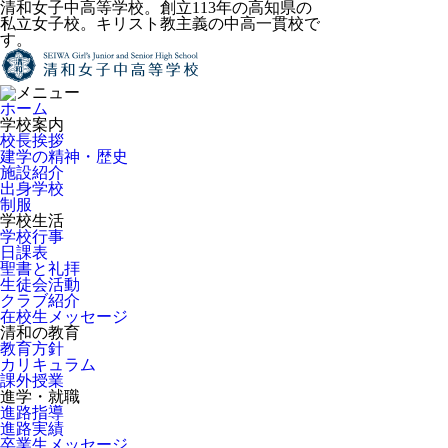
清和女子中高等学校。創立113年の高知県の
私立女子校。キリスト教主義の中高一貫校で
す。
ホーム
学校案内
校長挨拶
建学の精神・歴史
施設紹介
出身学校
制服
学校生活
学校行事
日課表
聖書と礼拝
生徒会活動
クラブ紹介
在校生メッセージ
清和の教育
教育方針
カリキュラム
課外授業
進学・就職
進路指導
進路実績
卒業生メッセージ