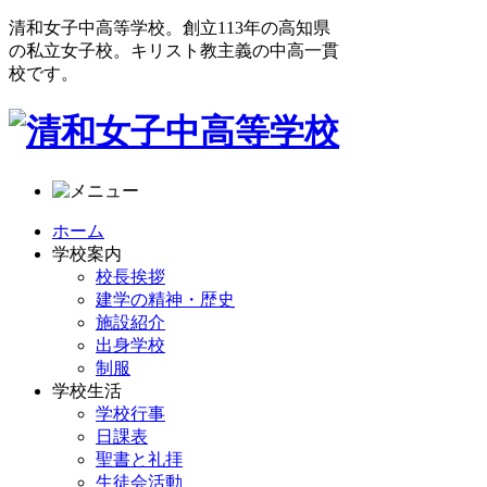
清和女子中高等学校。創立113年の高知県
の私立女子校。キリスト教主義の中高一貫
校です。
ホーム
学校案内
校長挨拶
建学の精神・歴史
施設紹介
出身学校
制服
学校生活
学校行事
日課表
聖書と礼拝
生徒会活動