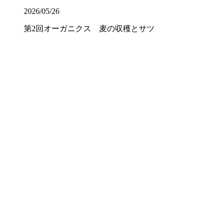
2026/05/26
第2回オーガニクス 麦の収穫とサツ
マイモの苗植え
2026/05/22
写生会に出かけました
2026/05/14
第1回オーガニクス授業を行いました
2026/05/13
クラスチャペル【中3】