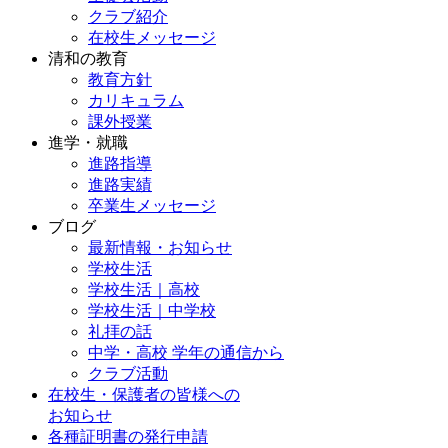
クラブ紹介
在校生メッセージ
清和の教育
教育方針
カリキュラム
課外授業
進学・就職
進路指導
進路実績
卒業生メッセージ
ブログ
最新情報・お知らせ
学校生活
学校生活｜高校
学校生活｜中学校
礼拝の話
中学・高校 学年の通信から
クラブ活動
在校生・保護者の皆様への
お知らせ
各種証明書の発行申請