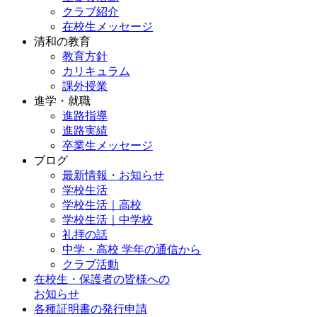
クラブ紹介
在校生メッセージ
清和の教育
教育方針
カリキュラム
課外授業
進学・就職
進路指導
進路実績
卒業生メッセージ
ブログ
最新情報・お知らせ
学校生活
学校生活｜高校
学校生活｜中学校
礼拝の話
中学・高校 学年の通信から
クラブ活動
在校生・保護者の皆様への
お知らせ
各種証明書の発行申請