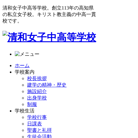
清和女子中高等学校。創立113年の高知県
の私立女子校。キリスト教主義の中高一貫
校です。
ホーム
学校案内
校長挨拶
建学の精神・歴史
施設紹介
出身学校
制服
学校生活
学校行事
日課表
聖書と礼拝
生徒会活動