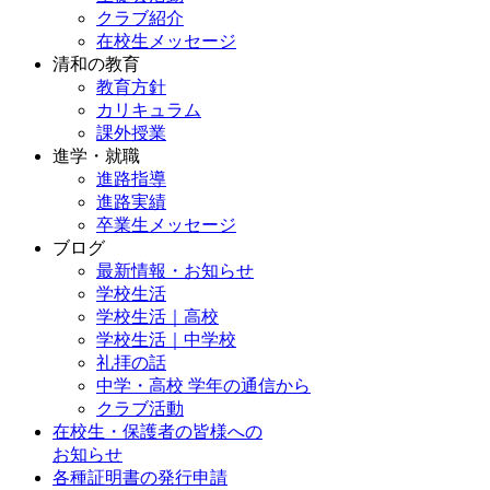
クラブ紹介
在校生メッセージ
清和の教育
教育方針
カリキュラム
課外授業
進学・就職
進路指導
進路実績
卒業生メッセージ
ブログ
最新情報・お知らせ
学校生活
学校生活｜高校
学校生活｜中学校
礼拝の話
中学・高校 学年の通信から
クラブ活動
在校生・保護者の皆様への
お知らせ
各種証明書の発行申請