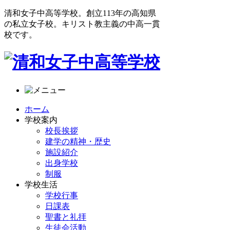
清和女子中高等学校。創立113年の高知県
の私立女子校。キリスト教主義の中高一貫
校です。
ホーム
学校案内
校長挨拶
建学の精神・歴史
施設紹介
出身学校
制服
学校生活
学校行事
日課表
聖書と礼拝
生徒会活動