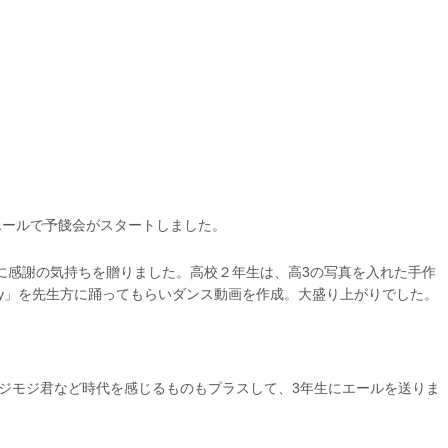
エールで予餞会がスタートしました。
に感謝の気持ちを贈りました。高校２年生は、高3の写真を入れた手作
appy」を先生方に踊ってもらいダンス動画を作成。大盛り上がりでした。
ジモジ君など時代を感じるものもプラスして、3年生にエールを送りま