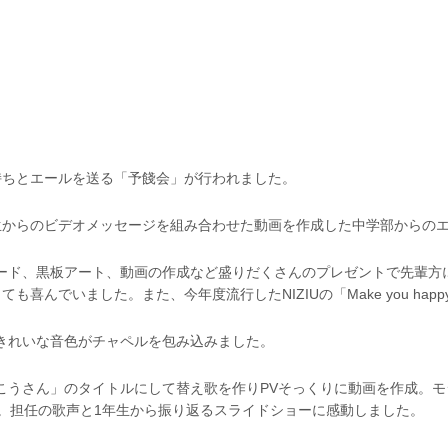
持ちとエールを送る「予餞会」が行われました。
生からのビデオメッセージを組み合わせた動画を作成した中学部からの
ード、黒板アート、動画の作成など盛りだくさんのプレゼントで先輩方
喜んでいました。また、今年度流行したNIZIUの「Make you h
きれいな音色がチャペルを包み込みました。
こうさん」のタイトルにして替え歌を作りPVそっくりに動画を作成。モ
を演奏。担任の歌声と1年生から振り返るスライドショーに感動しました。