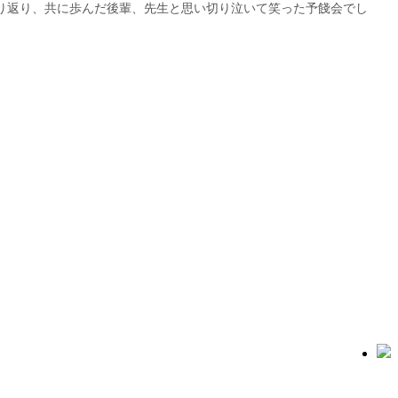
り返り、共に歩んだ後輩、先生と思い切り泣いて笑った予餞会でし