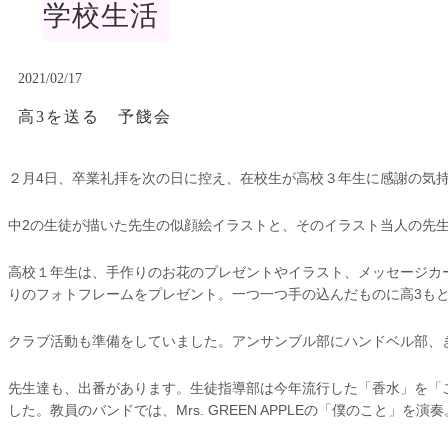
学校生活
2021/02/17
高3を送る 予餞会
２月4日、卒業礼拝を次の日に控え、在校生が高校３年生に感謝の気
中2の生徒が描いた先生の似顔絵イラストと、そのイラスト当人の先
高校１年生は、手作りのお花のプレゼントやイラスト、メッセージカ
りのフォトフレームをプレゼント。一つ一つ手の込んだものに高3もとても
クラブ活動も準備をしていました。アンサンブル部にハンドベル部、
先生達も、出番があります。生徒指導部は今年流行した「香水」を「
した。教員のバンドでは、Mrs. GREEN APPLEの「僕のこと」