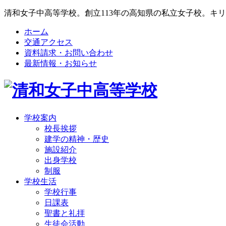
清和女子中高等学校。創立113年の高知県の私立女子校。キ
ホーム
交通アクセス
資料請求・お問い合わせ
最新情報・お知らせ
学校案内
校長挨拶
建学の精神・歴史
施設紹介
出身学校
制服
学校生活
学校行事
日課表
聖書と礼拝
生徒会活動