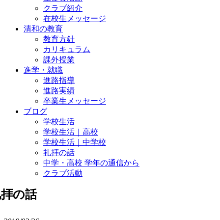
クラブ紹介
在校生メッセージ
清和の教育
教育方針
カリキュラム
課外授業
進学・就職
進路指導
進路実績
卒業生メッセージ
ブログ
学校生活
学校生活｜高校
学校生活｜中学校
礼拝の話
中学・高校 学年の通信から
クラブ活動
礼拝の話