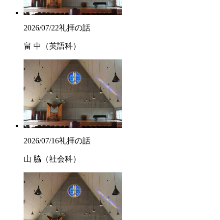
2026/07/22
礼拝の話
畠 中（英語科）
2026/07/16
礼拝の話
山 脇（社会科）