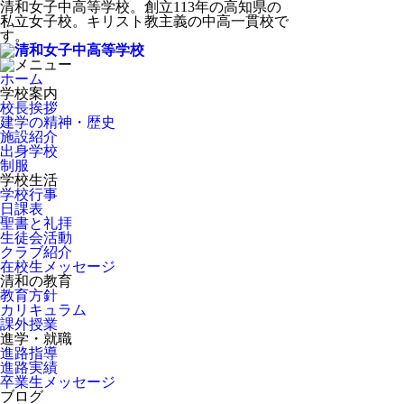
清和女子中高等学校。創立113年の高知県の
私立女子校。キリスト教主義の中高一貫校で
す。
ホーム
学校案内
校長挨拶
建学の精神・歴史
施設紹介
出身学校
制服
学校生活
学校行事
日課表
聖書と礼拝
生徒会活動
クラブ紹介
在校生メッセージ
清和の教育
教育方針
カリキュラム
課外授業
進学・就職
進路指導
進路実績
卒業生メッセージ
ブログ