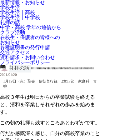
最新情報・お知らせ
学校生活
学校生活｜高校
学校生活｜中学校
礼拝の話
中学・高校 学年の通信から
クラブ活動
在校生・保護者の皆様への
お知らせ
各種証明書の発行申請
交通アクセス
資料請求・お問い合わせ
プライバシーポリシー
礼拝の話
2021/01/20
1月19日（火）聖書 使徒言行録 2章17節 家庭科 青
柳
高校３年生は明日からの卒業試験を終える
と、清和を卒業しそれぞれの歩みを始めま
す。
この朝の礼拝も残すところあとわずかです。
何だか感慨深く感じ、自分の高校卒業のこと