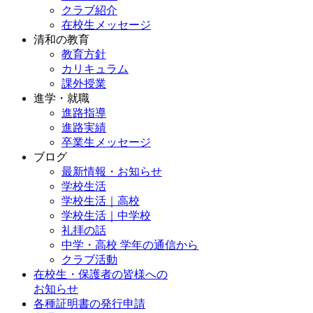
クラブ紹介
在校生メッセージ
清和の教育
教育方針
カリキュラム
課外授業
進学・就職
進路指導
進路実績
卒業生メッセージ
ブログ
最新情報・お知らせ
学校生活
学校生活｜高校
学校生活｜中学校
礼拝の話
中学・高校 学年の通信から
クラブ活動
在校生・保護者の皆様への
お知らせ
各種証明書の発行申請