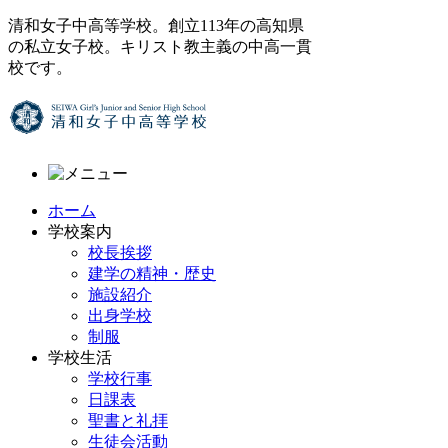
清和女子中高等学校。創立113年の高知県
の私立女子校。キリスト教主義の中高一貫
校です。
ホーム
学校案内
校長挨拶
建学の精神・歴史
施設紹介
出身学校
制服
学校生活
学校行事
日課表
聖書と礼拝
生徒会活動