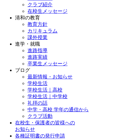
クラブ紹介
在校生メッセージ
清和の教育
教育方針
カリキュラム
課外授業
進学・就職
進路指導
進路実績
卒業生メッセージ
ブログ
最新情報・お知らせ
学校生活
学校生活｜高校
学校生活｜中学校
礼拝の話
中学・高校 学年の通信から
クラブ活動
在校生・保護者の皆様への
お知らせ
各種証明書の発行申請