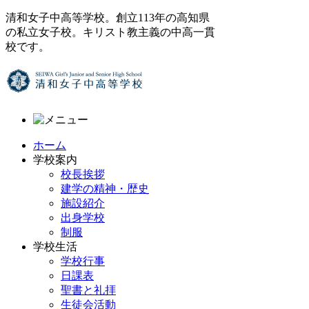
清和女子中高等学校。創立113年の高知県
の私立女子校。キリスト教主義の中高一貫
校です。
ホーム
学校案内
校長挨拶
建学の精神・歴史
施設紹介
出身学校
制服
学校生活
学校行事
日課表
聖書と礼拝
生徒会活動