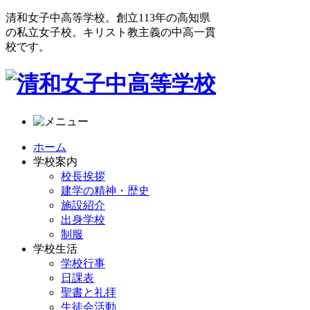
清和女子中高等学校。創立113年の高知県
の私立女子校。キリスト教主義の中高一貫
校です。
ホーム
学校案内
校長挨拶
建学の精神・歴史
施設紹介
出身学校
制服
学校生活
学校行事
日課表
聖書と礼拝
生徒会活動