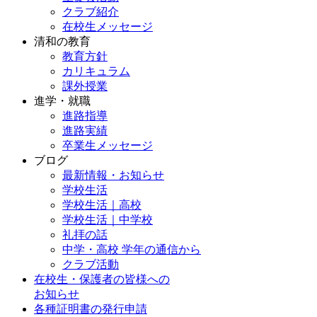
クラブ紹介
在校生メッセージ
清和の教育
教育方針
カリキュラム
課外授業
進学・就職
進路指導
進路実績
卒業生メッセージ
ブログ
最新情報・お知らせ
学校生活
学校生活｜高校
学校生活｜中学校
礼拝の話
中学・高校 学年の通信から
クラブ活動
在校生・保護者の皆様への
お知らせ
各種証明書の発行申請